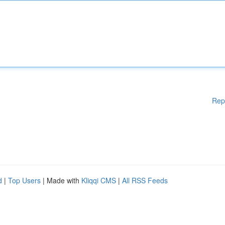
Rep
d
|
Top Users
| Made with
Kliqqi CMS
|
All RSS Feeds