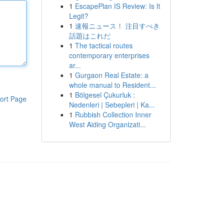
1
EscapePlan IS Review: Is It
Legit?
1
速報ニュース！ 注目すべき
話題はこれだ
1
The tactical routes
contemporary enterprises
ar...
1
Gurgaon Real Estate: a
whole manual to Resident...
1
Bölgesel Çukurluk :
ort Page
Nedenleri | Sebepleri | Ka...
1
Rubbish Collection Inner
West Aiding Organizati...