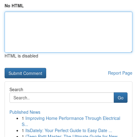
No HTML
HTML is disabled
Report Page
Search
Go
Published News
1
Improving Home Performance Through Electrical
S...
1
ItsDately: Your Perfect Guide to Easy Date ...
1
{Teen Patti Master: The Ultimate Guide for New...