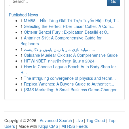
Go
Published News
1
MM88 – Nền Tảng Giải Trí Trực Tuyến Hiện Đại, T...
1
Selecting the Perfect Fiber Laser Cutter: A Com...
1
Obtenir Benzol Fury : Explication Détaillé et O...
1
Antminer S19: A Comprehensive Guide for
Beginners
1
تولید بازی مار با زبان پایتون و لاک‌پشت : ...
1
Caluanie Muelear Oxidize: A Comprehensive Guide
1
HITWINBET: ทางเข้าล่าสุด อัปเดต 2024
1
How to Choose Laguna Beach Auto Body Shop for
R...
1
The intriguing convergence of physics and techn...
1
Replica Watches: A Buyer's Guide to Authenticit...
1
{SMS Marketing: A Small Business Game-Changer
Copyright © 2026 |
Advanced Search
|
Live
|
Tag Cloud
|
Top
Users
| Made with
Kliqqi CMS
|
All RSS Feeds