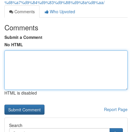
%d8%a7%d9%84%d9%83%d9%88%d9%8a%d8%aa/
Comments
Who Upvoted
Comments
Submit a Comment
No HTML
HTML is disabled
Report Page
Search