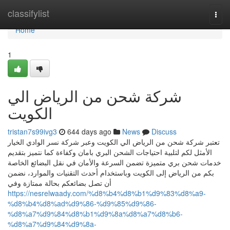
Home
classifylist
Togg
navi
Home
1
شركة شحن من الرياض الي
الكويت
tristan7s99ivg3
644 days ago
News
Discuss
تعتبر شركة شحن من الرياض الي الكويت وعبر شركة نسر الوادي الخيار
الأمثل لكم لتلبية احتياجات الشحن البري بامان وكفاءة كما نتميز بتقديم
خدمات شحن بري متميزة تضمن السرعة والأمان في نقل البضائع الخاصة
بكم من الرياض إلى الكويت وباستخدام أحدث التقنيات والموارد، نضمن
أن تصل بضائعكم بحالة ممتازة وفي
https://nesrelwaady.com/%d8%b4%d8%b1%d9%83%d8%a9-
%d8%b4%d8%ad%d9%86-%d9%85%d9%86-
%d8%a7%d9%84%d8%b1%d9%8a%d8%a7%d8%b6-
%d8%a7%d9%84%d9%8a-