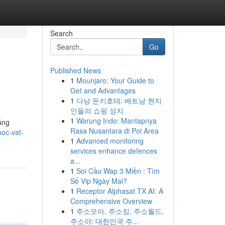
Search
Go
Published News
1
Mounjaro: Your Guide to
Get and Advantages
1
다낭 돈키호테: 베트남 현지
인들의 쇼핑 성지
1
Warung Indo: Mantapnya
ăng
Rasa Nusantara di Poi Area
hoc-vat-
1
Advanced monitoring
services enhance defences
a...
1
Soi Cầu Wap 3 Miền : Tìm
Số Vip Ngày Mai?
1
Receptor Alphasat TX AI: A
Comprehensive Overview
1
주소모아, 주소킹, 주소월드,
주소야: 대한민국 주...