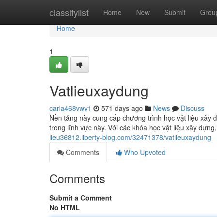
Home
classifylist
Home
New
Submit
Grou
Home
1
Vatlieuxaydung
carla468vwv1
571 days ago
News
Discuss
Nền tảng này cung cấp chương trình học vật liệu xây
trong lĩnh vực này. Với các khóa học vật liệu xây dựng
lieu36812.liberty-blog.com/32471378/vatlieuxaydung
Comments
Who Upvoted
Comments
Submit a Comment
No HTML