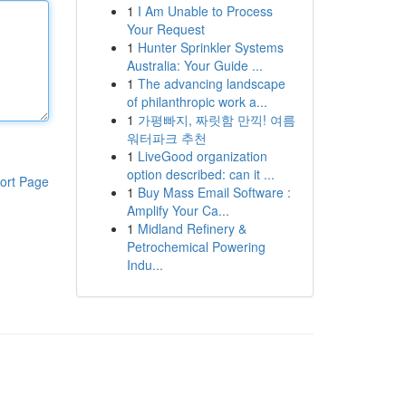
1
I Am Unable to Process
Your Request
1
Hunter Sprinkler Systems
Australia: Your Guide ...
1
The advancing landscape
of philanthropic work a...
1
가평빠지, 짜릿함 만끽! 여름
워터파크 추천
1
LiveGood organization
option described: can it ...
ort Page
1
Buy Mass Email Software :
Amplify Your Ca...
1
Midland Refinery &
Petrochemical Powering
Indu...