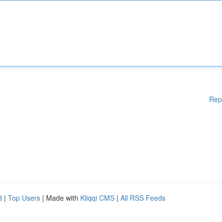
Rep
d
|
Top Users
| Made with
Kliqqi CMS
|
All RSS Feeds