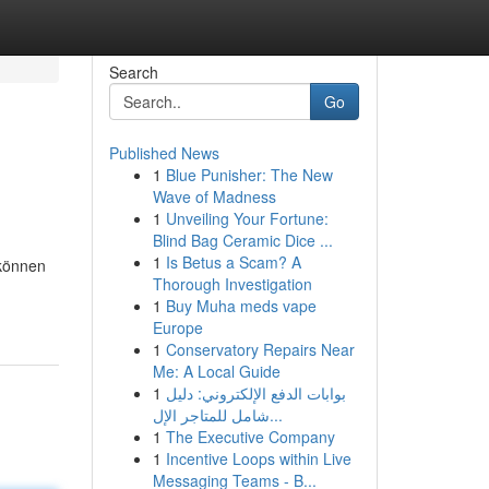
Search
Go
Published News
1
Blue Punisher: The New
Wave of Madness
1
Unveiling Your Fortune:
Blind Bag Ceramic Dice ...
1
Is Betus a Scam? A
 können
Thorough Investigation
1
Buy Muha meds vape
Europe
1
Conservatory Repairs Near
Me: A Local Guide
1
بوابات الدفع الإلكتروني: دليل
شامل للمتاجر الإل...
1
The Executive Company
1
Incentive Loops within Live
Messaging Teams - B...