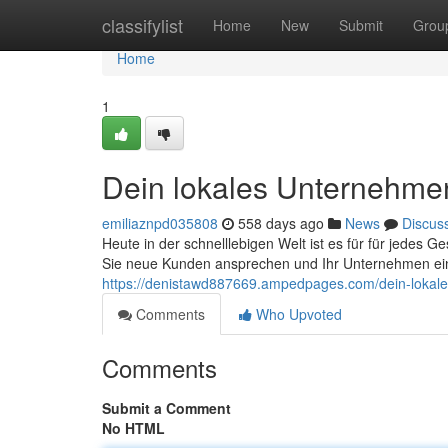
Home
classifylist
Home
New
Submit
Grou
Home
1
Dein lokales Unternehmen 
emiliaznpd035808
558 days ago
News
Discus
Heute in der schnelllebigen Welt ist es für für jedes 
Sie neue Kunden ansprechen und Ihr Unternehmen ei
https://denistawd887669.ampedpages.com/dein-lokale
Comments
Who Upvoted
Comments
Submit a Comment
No HTML