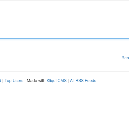
Rep
d
|
Top Users
| Made with
Kliqqi CMS
|
All RSS Feeds