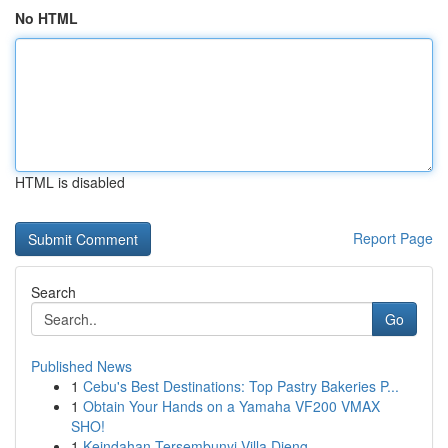
No HTML
HTML is disabled
Report Page
Search
Go
Published News
1
Cebu's Best Destinations: Top Pastry Bakeries P...
1
Obtain Your Hands on a Yamaha VF200 VMAX
SHO!
1
Keindahan Tersembunyi Villa Dieng