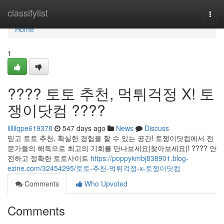
Home
classifylist
Togg
navi
Home
1
???? 토토 추천, 먹튀걱정 X! 토
쟁이닷컴 ????
lillilqpe619378
547 days ago
News
Discuss
믿고 토토 추천, 확실한 경험을 할 수 있는 공간! 토쟁이닷컴에서 전
문가들의 해독으로 최고의 기회를 만나보세요|찾아보세요|! ???? 안
전하고 정확한 토토사이트
https://poppykmbj838901.blog-
ezine.com/32454295/토토-추천-먹튀걱정-x-토쟁이닷컴
Comments
Who Upvoted
Comments