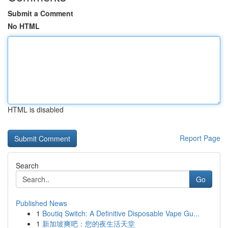
Submit a Comment
No HTML
HTML is disabled
Report Page
Search
Go
Published News
1
Boutiq Switch: A Definitive Disposable Vape Gu...
1
新加坡爽吧：您的夜生活天堂