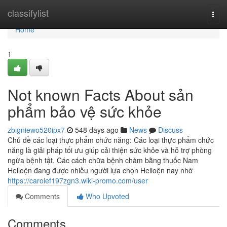
Home
classifylist
Togg
navi
Home
1
Not known Facts About sản
phẩm bảo vệ sức khỏe
zbigniewo520ipx7
548 days ago
News
Discuss
Chủ đề các loại thực phẩm chức năng: Các loại thực phẩm chức
năng là giải pháp tối ưu giúp cải thiện sức khỏe và hỗ trợ phòng
ngừa bệnh tật. Các cách chữa bệnh chàm bằng thuốc Nam
Helloện đang được nhiều người lựa chọn Helloện nay nhờ
https://carolef197zgn3.wiki-promo.com/user
Comments
Who Upvoted
Comments