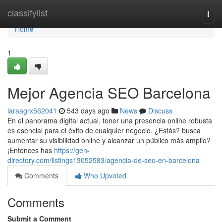
Home
classifylist
Togg
navi
Home
1
Mejor Agencia SEO Barcelona
laraagrx562041
543 days ago
News
Discuss
En el panorama digital actual, tener una presencia online robusta
es esencial para el éxito de cualquier negocio. ¿Estás? busca
aumentar su visibilidad online y alcanzar un público más amplio?
¡Entonces has
https://gen-
directory.com/listings13052583/agencia-de-seo-en-barcelona
Comments
Who Upvoted
Comments
Submit a Comment