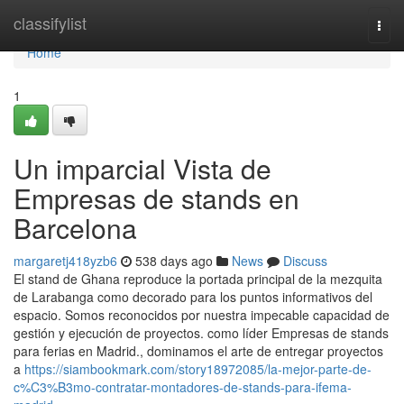
Home
classifylist
Togg
navi
Home
1
Un imparcial Vista de
Empresas de stands en
Barcelona
margaretj418yzb6
538 days ago
News
Discuss
El stand de Ghana reproduce la portada principal de la mezquita
de Larabanga como decorado para los puntos informativos del
espacio. Somos reconocidos por nuestra impecable capacidad de
gestión y ejecución de proyectos. como líder Empresas de stands
para ferias en Madrid., dominamos el arte de entregar proyectos
a
https://siambookmark.com/story18972085/la-mejor-parte-de-
c%C3%B3mo-contratar-montadores-de-stands-para-ifema-