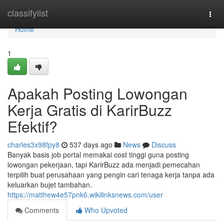
Home
classifylist
Togg
navi
Home
1
Apakah Posting Lowongan
Kerja Gratis di KarirBuzz
Efektif?
charles3x98fpy8
537 days ago
News
Discuss
Banyak basis job portal memakai cost tinggi guna posting
lowongan pekerjaan, tapi KarirBuzz ada menjadi pemecahan
terpilih buat perusahaan yang pengin cari tenaga kerja tanpa ada
keluarkan bujet tambahan.
https://matthew4e57pnk6.wikilinksnews.com/user
Comments
Who Upvoted