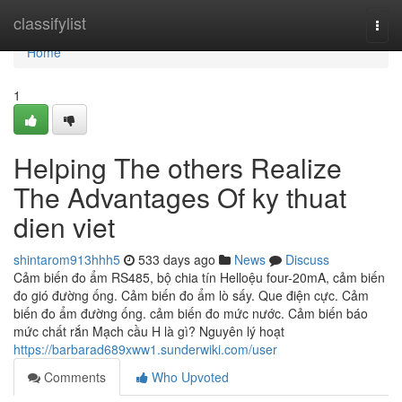
Home
classifylist
Togg
navi
Home
1
Helping The others Realize
The Advantages Of ky thuat
dien viet
shintarom913hhh5
533 days ago
News
Discuss
Cảm biến đo ẩm RS485, bộ chia tín Helloệu four-20mA, cảm biến
đo gió đường ống. Cảm biến đo ẩm lò sấy. Que điện cực. Cảm
biến đo ẩm đường ống. cảm biến đo mức nước. Cảm biến báo
mức chất rắn Mạch cầu H là gì? Nguyên lý hoạt
https://barbarad689xww1.sunderwiki.com/user
Comments
Who Upvoted