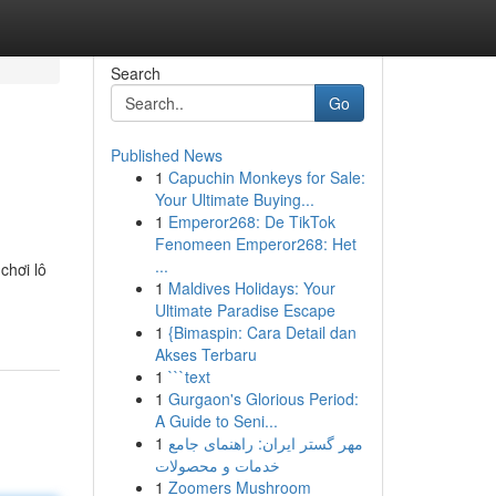
Search
Go
Published News
1
Capuchin Monkeys for Sale:
Your Ultimate Buying...
1
Emperor268: De TikTok
Fenomeen Emperor268: Het
...
chơi lô
1
Maldives Holidays: Your
Ultimate Paradise Escape
1
{Bimaspin: Cara Detail dan
Akses Terbaru
1
```text
1
Gurgaon's Glorious Period:
A Guide to Seni...
1
مهر گستر ایران: راهنمای جامع
خدمات و محصولات
1
Zoomers Mushroom