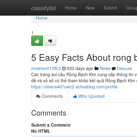
Home
classifylist
Home
New
Submit
Grou
Home
1
5 Easy Facts About rong 
mosheo013ffc3
533 days ago
News
Discuss
Các trang soi cầu Rồng Bạch Kim cung cấp thông tin v
đề và xổ số có thể tham khảo kết quả Rồng Bạch Kim 
https://olivers467uwz2.activablog.com/profile
Comments
Who Upvoted
Comments
Submit a Comment
No HTML