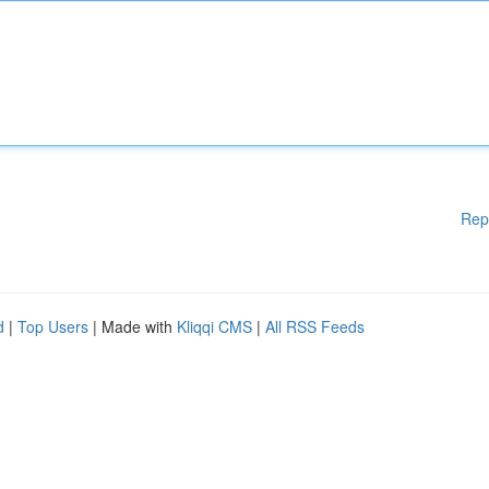
Rep
d
|
Top Users
| Made with
Kliqqi CMS
|
All RSS Feeds