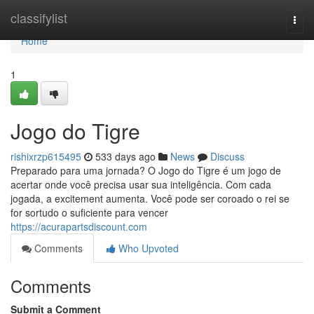
Home
classifylist
Togg
navi
Home
1
Jogo do Tigre
rishixrzp615495
533 days ago
News
Discuss
Preparado para uma jornada? O Jogo do Tigre é um jogo de
acertar onde você precisa usar sua inteligência. Com cada
jogada, a excitement aumenta. Você pode ser coroado o rei se
for sortudo o suficiente para vencer
https://acurapartsdiscount.com
Comments
Who Upvoted
Comments
Submit a Comment