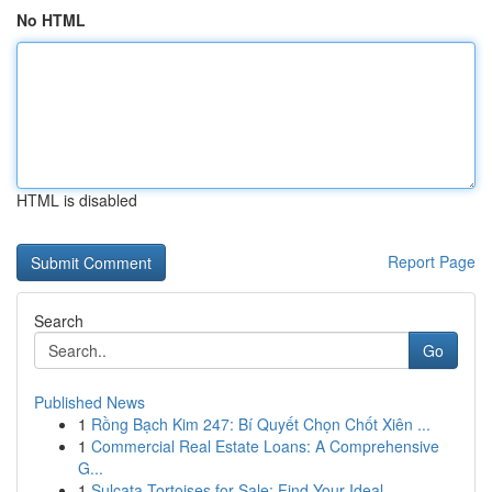
No HTML
HTML is disabled
Report Page
Search
Go
Published News
1
Rồng Bạch Kim 247: Bí Quyết Chọn Chốt Xiên ...
1
Commercial Real Estate Loans: A Comprehensive
G...
1
Sulcata Tortoises for Sale: Find Your Ideal ...