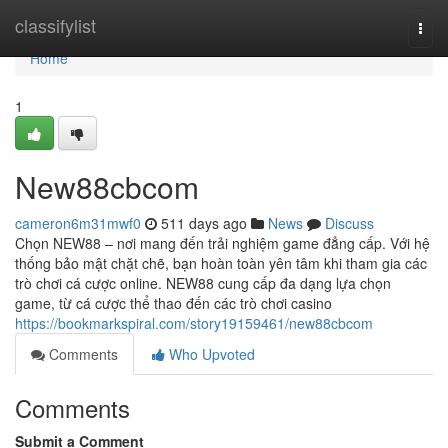
Home
classifylist
Togg
navi
Home
1
New88cbcom
cameron6m31mwf0
511 days ago
News
Discuss
Chọn NEW88 – nơi mang đến trải nghiệm game đẳng cấp. Với hệ
thống bảo mật chặt chẽ, bạn hoàn toàn yên tâm khi tham gia các
trò chơi cá cược online. NEW88 cung cấp đa dạng lựa chọn
game, từ cá cược thể thao đến các trò chơi casino
https://bookmarkspiral.com/story19159461/new88cbcom
Comments
Who Upvoted
Comments
Submit a Comment