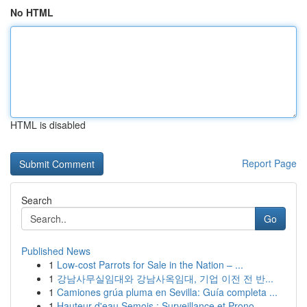
No HTML
HTML is disabled
Report Page
Search
Go
Published News
1
Low-cost Parrots for Sale in the Nation – ...
1
강남사무실임대와 강남사옥임대, 기업 이전 전 반...
1
Camiones grúa pluma en Sevilla: Guía completa ...
1
Hauteur d'eau Semois : Surveillance et Prono...