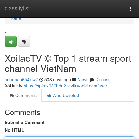
Home
classifylist
Togg
navi
Home
1
XoilacTV © Top 1 stream sport
channel VietNam
ariannap654xlw7
508 days ago
News
Discuss
Xôi lạc tv
https://spirox086hdn2.levitra-wiki.com/user
Comments
Who Upvoted
Comments
Submit a Comment
No HTML