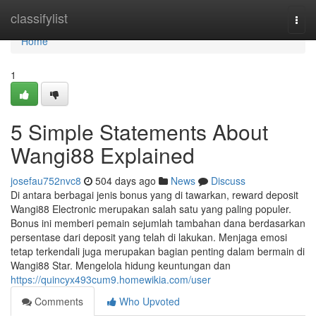
Home
classifylist
Togg
navi
Home
1
5 Simple Statements About
Wangi88 Explained
josefau752nvc8
504 days ago
News
Discuss
Di antara berbagai jenis bonus yang di tawarkan, reward deposit
Wangi88 Electronic merupakan salah satu yang paling populer.
Bonus ini memberi pemain sejumlah tambahan dana berdasarkan
persentase dari deposit yang telah di lakukan. Menjaga emosi
tetap terkendali juga merupakan bagian penting dalam bermain di
Wangi88 Star. Mengelola hidung keuntungan dan
https://quincyx493cum9.homewikia.com/user
Comments
Who Upvoted