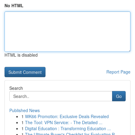
No HTML
HTML is disabled
Report Page
Search
Go
Published News
1
WK66 Promotion: Exclusive Deals Revealed
1
The Tool: VPN Service: - The Detailed ...
1
Digital Education : Transforming Education ...
1
The Ultimate Buyer's Checklist for Evaluating R...