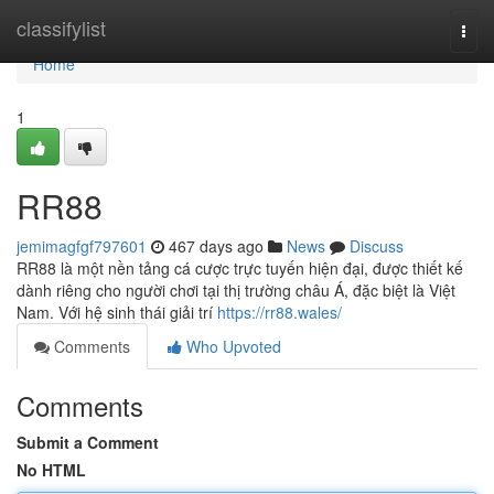
Home
classifylist
Togg
navi
Home
1
RR88
jemimagfgf797601
467 days ago
News
Discuss
RR88 là một nền tảng cá cược trực tuyến hiện đại, được thiết kế
dành riêng cho người chơi tại thị trường châu Á, đặc biệt là Việt
Nam. Với hệ sinh thái giải trí
https://rr88.wales/
Comments
Who Upvoted
Comments
Submit a Comment
No HTML