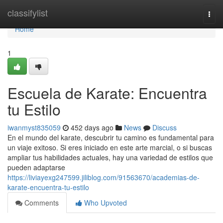
Home
classifylist
Togg
navi
Home
1
Escuela de Karate: Encuentra
tu Estilo
iwanmyst835059
452 days ago
News
Discuss
En el mundo del karate, descubrir tu camino es fundamental para
un viaje exitoso. Si eres iniciado en este arte marcial, o si buscas
ampliar tus habilidades actuales, hay una variedad de estilos que
pueden adaptarse
https://liviayexg247599.jiliblog.com/91563670/academias-de-
karate-encuentra-tu-estilo
Comments
Who Upvoted