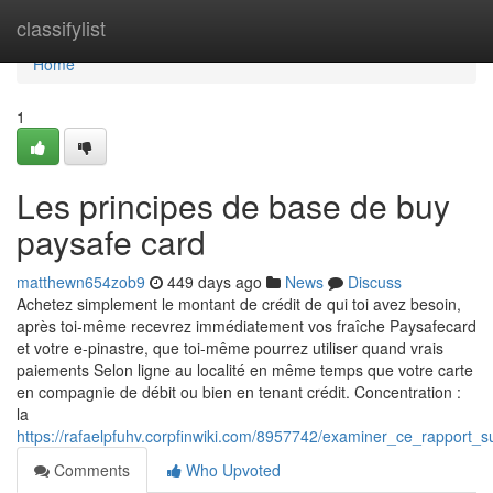
Home
classifylist
Home
1
Les principes de base de buy
paysafe card
matthewn654zob9
449 days ago
News
Discuss
Achetez simplement le montant de crédit de qui toi avez besoin,
après toi-même recevrez immédiatement vos fraîche Paysafecard
et votre e-pinastre, que toi-même pourrez utiliser quand vrais
paiements Selon ligne au localité en même temps que votre carte
en compagnie de débit ou bien en tenant crédit. Concentration :
la
https://rafaelpfuhv.corpfinwiki.com/8957742/examiner_ce_rapport_
Comments
Who Upvoted