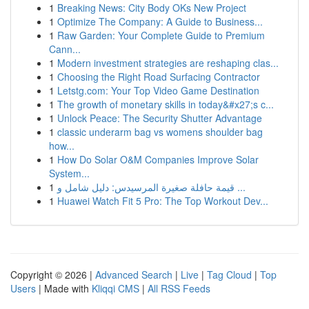
1
Breaking News: City Body OKs New Project
1
Optimize The Company: A Guide to Business...
1
Raw Garden: Your Complete Guide to Premium
Cann...
1
Modern investment strategies are reshaping clas...
1
Choosing the Right Road Surfacing Contractor
1
Letstg.com: Your Top Video Game Destination
1
The growth of monetary skills in today&#x27;s c...
1
Unlock Peace: The Security Shutter Advantage
1
classic underarm bag vs womens shoulder bag
how...
1
How Do Solar O&M Companies Improve Solar
System...
1
قيمة حافلة صغيرة المرسيدس: دليل شامل و ...
1
Huawei Watch Fit 5 Pro: The Top Workout Dev...
Copyright © 2026 |
Advanced Search
|
Live
|
Tag Cloud
|
Top
Users
| Made with
Kliqqi CMS
|
All RSS Feeds