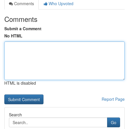
Comments
Who Upvoted
Comments
Submit a Comment
No HTML
HTML is disabled
Report Page
Search
Go