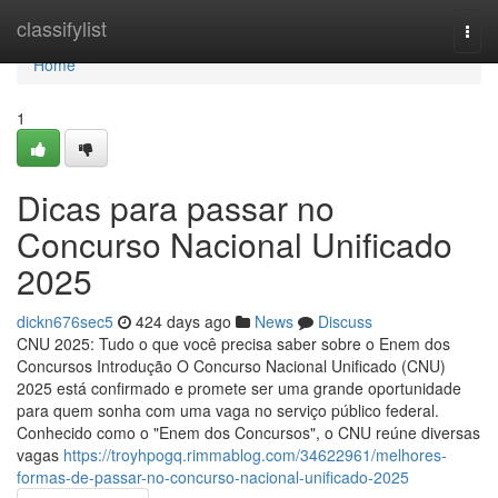
Home
classifylist
Togg
navi
Home
1
Dicas para passar no
Concurso Nacional Unificado
2025
dickn676sec5
424 days ago
News
Discuss
CNU 2025: Tudo o que você precisa saber sobre o Enem dos
Concursos Introdução O Concurso Nacional Unificado (CNU)
2025 está confirmado e promete ser uma grande oportunidade
para quem sonha com uma vaga no serviço público federal.
Conhecido como o "Enem dos Concursos", o CNU reúne diversas
vagas
https://troyhpogq.rimmablog.com/34622961/melhores-
formas-de-passar-no-concurso-nacional-unificado-2025