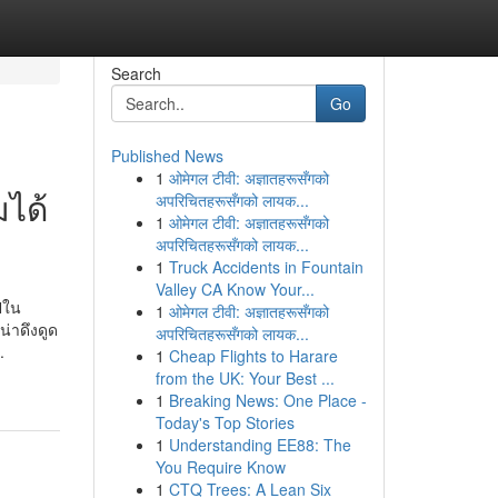
Search
Go
Published News
1
ओमेगल टीवी: अज्ञातहरूसँगको
มได้
अपरिचितहरूसँगको लायक...
1
ओमेगल टीवी: अज्ञातहरूसँगको
अपरिचितहरूसँगको लायक...
1
Truck Accidents in Fountain
Valley CA Know Your...
ปใน
1
ओमेगल टीवी: अज्ञातहरूसँगको
น่าดึงดูด
अपरिचितहरूसँगको लायक...
.
1
Cheap Flights to Harare
from the UK: Your Best ...
1
Breaking News: One Place -
Today's Top Stories
1
Understanding EE88: The
You Require Know
1
CTQ Trees: A Lean Six