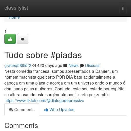
Home
classifylist
Togg
navi
Home
1
Tudo sobre #piadas
graceq589ldr2
420 days ago
News
Discuss
Nesta comédia francesa, somos apresentados a Damien, um
homem machista que certo POR DIA bate acidentalmente a
cabeça em uma placa e acorda em um universo onde o mundo é
dominado pelas mulheres. Contudo, este seu estado por espírito
se altera usando este surgimento por 1 surto por zumbis
https://www.tiktok.com/@dialogodepressivo
Comments
Who Upvoted
Comments