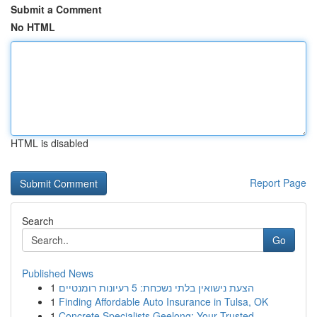
Submit a Comment
No HTML
HTML is disabled
Report Page
Search
Go
Published News
1
הצעת נישואין בלתי נשכחת: 5 רעיונות רומנטיים
1
Finding Affordable Auto Insurance in Tulsa, OK
1
Concrete Specialists Geelong: Your Trusted ...