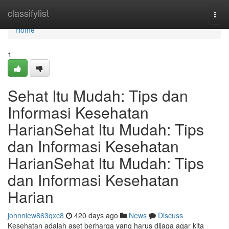
Home
classifylist
Togg
navi
Home
1
Sehat Itu Mudah: Tips dan
Informasi Kesehatan
HarianSehat Itu Mudah: Tips
dan Informasi Kesehatan
HarianSehat Itu Mudah: Tips
dan Informasi Kesehatan
Harian
johnniew863qxc8
420 days ago
News
Discuss
Kesehatan adalah aset berharga yang harus dijaga agar kita