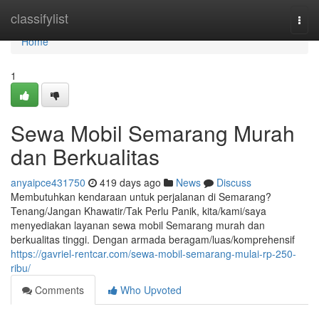
Home
classifylist
Togg
navi
Home
1
Sewa Mobil Semarang Murah
dan Berkualitas
anyaipce431750
419 days ago
News
Discuss
Membutuhkan kendaraan untuk perjalanan di Semarang?
Tenang/Jangan Khawatir/Tak Perlu Panik, kita/kami/saya
menyediakan layanan sewa mobil Semarang murah dan
berkualitas tinggi. Dengan armada beragam/luas/komprehensif
https://gavriel-rentcar.com/sewa-mobil-semarang-mulai-rp-250-
ribu/
Comments
Who Upvoted