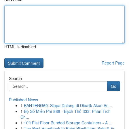
HTML is disabled
Report Page
Search
Go
Published News
1
BANTENG69: Siapa Dalang di Dibalik Akun An...
1
Bộ Số Miễn Phí 888 - Bạch Thủ 333: Phân Tích
Ch...
1
10ft Flat Floor Bunded Storage Containers - A ...
1
The Best Handbook to Baby Playthings: Safe & Fu...