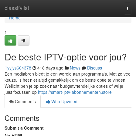
Home
classifylist
Togg
navi
Home
1
De beste IPTV-optie voor jou?
lilyyjys604378
418 days ago
News
Discuss
Een mediabron biedt je een wereld aan programma's. Met zo veel
keuze, is het niet altijd gemakkelijk om de beste optie te vinden.
Wellicht ben je op zoek naar budgetvriendelijke opties of wil je
juist focussen op
https://smart-iptv-abonnementen.store
Comments
Who Upvoted
Comments
Submit a Comment
No HTML