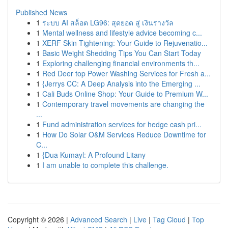
Published News
1
ระบบ AI สล็อต LG96: สุดยอด สู่ เงินรางวัล
1
Mental wellness and lifestyle advice becoming c...
1
XERF Skin Tightening: Your Guide to Rejuvenatio...
1
Basic Weight Shedding Tips You Can Start Today
1
Exploring challenging financial environments th...
1
Red Deer top Power Washing Services for Fresh a...
1
{Jerrys CC: A Deep Analysis into the Emerging ...
1
Cali Buds Online Shop: Your Guide to Premium W...
1
Contemporary travel movements are changing the
...
1
Fund administration services for hedge cash pri...
1
How Do Solar O&M Services Reduce Downtime for
C...
1
{Dua Kumayl: A Profound Litany
1
I am unable to complete this challenge.
Copyright © 2026 |
Advanced Search
|
Live
|
Tag Cloud
|
Top