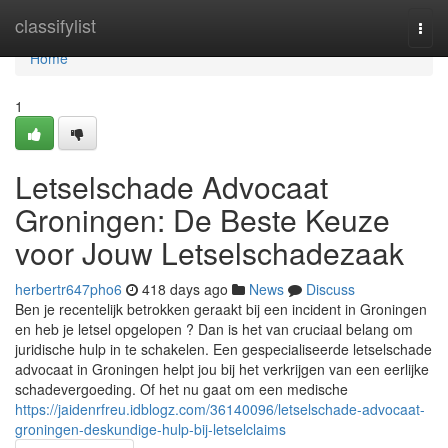
Home
classifylist
Togg
navi
Home
1
Letselschade Advocaat
Groningen: De Beste Keuze
voor Jouw Letselschadezaak
herbertr647pho6
418 days ago
News
Discuss
Ben je recentelijk betrokken geraakt bij een incident in Groningen
en heb je letsel opgelopen ? Dan is het van cruciaal belang om
juridische hulp in te schakelen. Een gespecialiseerde letselschade
advocaat in Groningen helpt jou bij het verkrijgen van een eerlijke
schadevergoeding. Of het nu gaat om een medische
https://jaidenrfreu.idblogz.com/36140096/letselschade-advocaat-
groningen-deskundige-hulp-bij-letselclaims