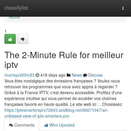
Home
classifylist
Togg
navi
Home
1
The 2-Minute Rule for meilleur
iptv​
murrayz455mjf3
418 days ago
News
Discuss
Vous êtes nostalgique des émissions françaises ? Voulez-vous
retrouver les programmes que vous avez appris à regarder ?
Grâce à la France IPTV, c'est devenu accessible. Profitez d'une
expérience intuitive qui vous permet de accéder vos chaînes
françaises favoris en haute qualité. Le site web ici : . Choisissez
https://iptvsmarterspro72603.acidblog.net/66671047/an-
unbiased-view-of-iptv-smarters-pro
Comments
Who Upvoted