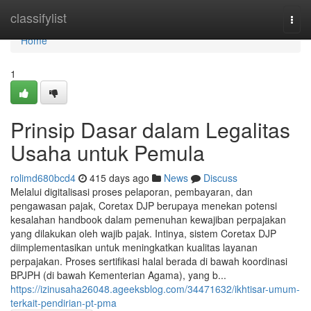
Home
classifylist
Togg
navi
Home
1
Prinsip Dasar dalam Legalitas
Usaha untuk Pemula
rolimd680bcd4
415 days ago
News
Discuss
Melalui digitalisasi proses pelaporan, pembayaran, dan
pengawasan pajak, Coretax DJP berupaya menekan potensi
kesalahan handbook dalam pemenuhan kewajiban perpajakan
yang dilakukan oleh wajib pajak. Intinya, sistem Coretax DJP
diimplementasikan untuk meningkatkan kualitas layanan
perpajakan. Proses sertifikasi halal berada di bawah koordinasi
BPJPH (di bawah Kementerian Agama), yang b...
https://izinusaha26048.ageeksblog.com/34471632/ikhtisar-umum-
terkait-pendirian-pt-pma