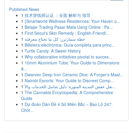
Published News
1
技术穿线师认证 ：全面 解析与 指导
1
{Smartworld Wellness Residences: Your Haven o...
1
Belajar Trading Pasar Mata Uang Online : Pa...
1
Find Seoul's Skin Remedy : English-Friendl...
1
خطة سمارترز: كل ما تحتاج معرفته
1
Billetera electrónica: Guía completa para princ...
1
Turtle Candy: A Sweet History
1
Why collaborative initiatives pivotal to succes...
1
10mm Aluminium Tube: Your Guide to Dimensions
&...
1
Dwarven Deep Iron Ceramic Dice: A Forger's Mast...
1
Nairobi Escorts: Your Guide to Discreet Comp...
1
نقل عفش المدينة المنورة: دليل شامل للخدمات والأ...
1
The Cannabis Encyclopedia: A Comprehensive
Guide
1
Dự đoán Dàn Đề 4 Số Miền Bắc – Bao Lô 247:
Chốt...