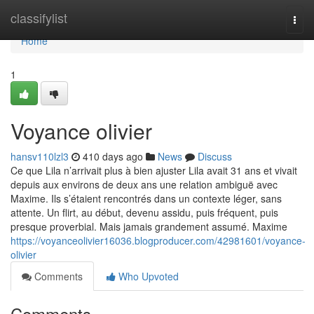
Home
classifylist
Togg
navi
Home
1
Voyance olivier
hansv110lzl3
410 days ago
News
Discuss
Ce que Lila n’arrivait plus à bien ajuster Lila avait 31 ans et vivait
depuis aux environs de deux ans une relation ambiguë avec
Maxime. Ils s’étaient rencontrés dans un contexte léger, sans
attente. Un flirt, au début, devenu assidu, puis fréquent, puis
presque proverbial. Mais jamais grandement assumé. Maxime
https://voyanceolivier16036.blogproducer.com/42981601/voyance-
olivier
Comments
Who Upvoted
Comments