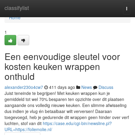
Home
classifylist
Togg
navi
Home
1
Een eenvoudige sleutel voor
kosten keuken wrappen
onthuld
alexander230o4cw7
411 days ago
News
Discuss
Juist teneinde te begrijpen! Met keuken wrappen kun je
gemiddeld tot wel 70% besparen ten opzichte over dit plaatsen
aangaande ons volledig nieuwe keuken. Een slimme afwisseling
dus indien je vlug én betaalbaar wilt verversen! Daaraan
toegevoegd, heb je gedurende dit wrappen geen hinder over verf
luchten, stof van dit
https://case.edu/cgi-bin/newsline.pl?
URL=https://foliemolie.nl/