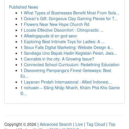
Published News
1
What Types of Businesses Benefit Most From Sola...
1
Ocean’s Gift: Gorgeous Clay Gaming Pieces for T...
1
Flowers Near New Hope Church Rd
1
Locate Effective Discomfort : Chiropractic ...
1
Afkølingspude til en god søvn
1
Exploring Best Intimate Toys for Ladies: A ...
1
Sioux Falls Digital Marketing: Website Design &...
1
Sandiaga Uno Bapak Hadiri Kegiatan Pelari, Jiwa...
1
Cannabis in the city: A Growing Issue?
1
Connected School Curriculum: Redefining Education
1
Discovering Pampanga's Finest Getaways: Best
Ex...
1
Layanan Pindah Internasional : Allied Indonesi...
1
nohuwin – Đăng Nhập Nhanh, Khám Phá Kho Game
Đ...
Copyright © 2026 |
Advanced Search
|
Live
|
Tag Cloud
|
Top