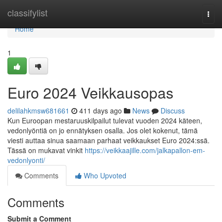
Home
classifylist
Togg
navi
Home
1
Euro 2024 Veikkausopas
delilahkmsw681661
411 days ago
News
Discuss
Kun Euroopan mestaruuskilpailut tulevat vuoden 2024 käteen,
vedonlyöntiä on jo ennätyksen osalla. Jos olet kokenut, tämä
viesti auttaa sinua saamaan parhaat veikkaukset Euro 2024:ssä.
Tässä on mukavat vinkit
https://veikkaajille.com/jalkapallon-em-
vedonlyonti/
Comments
Who Upvoted
Comments
Submit a Comment