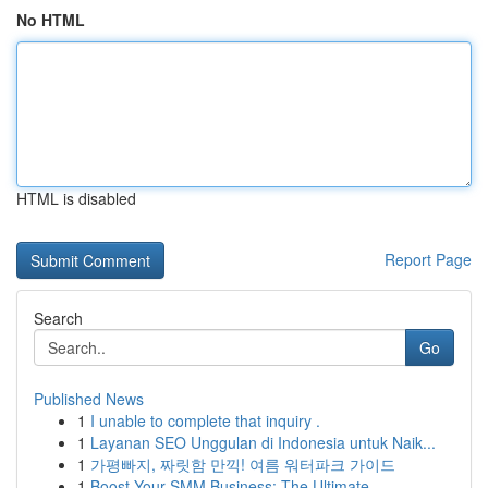
No HTML
HTML is disabled
Report Page
Search
Go
Published News
1
I unable to complete that inquiry .
1
Layanan SEO Unggulan di Indonesia untuk Naik...
1
가평빠지, 짜릿함 만끽! 여름 워터파크 가이드
1
Boost Your SMM Business: The Ultimate