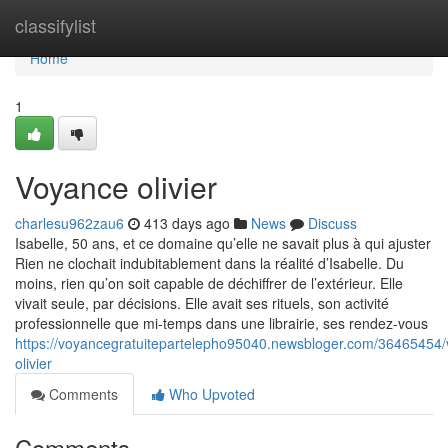
Home
classifylist
Home
1
Voyance olivier
charlesu962zau6
413 days ago
News
Discuss
Isabelle, 50 ans, et ce domaine qu’elle ne savait plus à qui ajuster
Rien ne clochait indubitablement dans la réalité d’Isabelle. Du
moins, rien qu’on soit capable de déchiffrer de l’extérieur. Elle
vivait seule, par décisions. Elle avait ses rituels, son activité
professionnelle que mi-temps dans une librairie, ses rendez-vous
https://voyancegratuitepartelepho95040.newsbloger.com/36465454
olivier
Comments
Who Upvoted
Comments