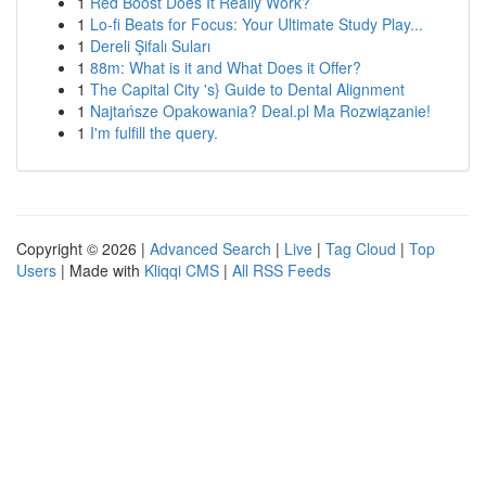
1
Red Boost Does It Really Work?
1
Lo-fi Beats for Focus: Your Ultimate Study Play...
1
Dereli Şifalı Suları
1
88m: What is it and What Does it Offer?
1
The Capital City 's} Guide to Dental Alignment
1
Najtańsze Opakowania? Deal.pl Ma Rozwiązanie!
1
I'm fulfill the query.
Copyright © 2026 |
Advanced Search
|
Live
|
Tag Cloud
|
Top
Users
| Made with
Kliqqi CMS
|
All RSS Feeds