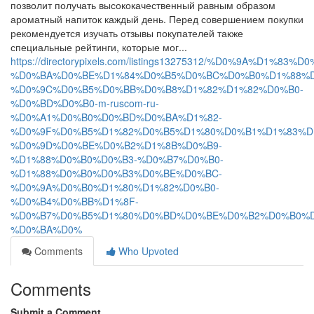
позволит получать высококачественный равным образом
ароматный напиток каждый день. Перед совершением покупки
рекомендуется изучать отзывы покупателей также
специальные рейтинги, которые мог...
https://directorypixels.com/listings13275312/%D0%9A%D1%
%D0%BA%D0%BE%D1%84%D0%B5%D0%BC%D0%B0%D1%88%D
%D0%9C%D0%B5%D0%BB%D0%B8%D1%82%D1%82%D0%B0-
%D0%BD%D0%B0-m-ruscom-ru-
%D0%A1%D0%B0%D0%BD%D0%BA%D1%82-
%D0%9F%D0%B5%D1%82%D0%B5%D1%80%D0%B1%D1%83%D
%D0%9D%D0%BE%D0%B2%D1%8B%D0%B9-
%D1%88%D0%B0%D0%B3-%D0%B7%D0%B0-
%D1%88%D0%B0%D0%B3%D0%BE%D0%BC-
%D0%9A%D0%B0%D1%80%D1%82%D0%B0-
%D0%B4%D0%BB%D1%8F-
%D0%B7%D0%B5%D1%80%D0%BD%D0%BE%D0%B2%D0%B0%D
%D0%BA%D0%
Comments
Who Upvoted
Comments
Submit a Comment