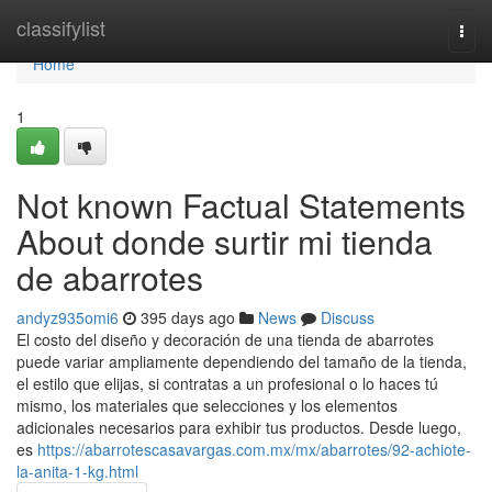
Home
classifylist
Togg
navi
Home
1
Not known Factual Statements
About donde surtir mi tienda
de abarrotes
andyz935omi6
395 days ago
News
Discuss
El costo del diseño y decoración de una tienda de abarrotes
puede variar ampliamente dependiendo del tamaño de la tienda,
el estilo que elijas, si contratas a un profesional o lo haces tú
mismo, los materiales que selecciones y los elementos
adicionales necesarios para exhibir tus productos. Desde luego,
es
https://abarrotescasavargas.com.mx/mx/abarrotes/92-achiote-
la-anita-1-kg.html