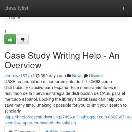
Home
classifylist
Togg
navi
Home
1
Case Study Writing Help - An
Overview
andrewz187yrr5
392 days ago
News
Discuss
CASE ha anunciado el nombramiento de ITT CM93 como
distribuidor exclusivo para España. Este nombramiento es el
resultado de la nueva estrategia de distribución de CASE para el
mercado español. Looking the library’s databases can help you
save many time…making it possible for you to limit your search to
scholarly
https://hireforcasestudywriting27496.affiliatblogger.com/88226071/a-
secret-weapon-for-case-study-solution
Comments
Who Upvoted