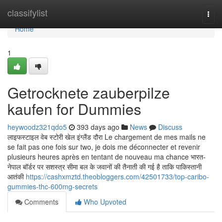
Home
classifylist
Togg
navi
Home
1
Getrocknete zauberpilze
kaufen for Dummies
heywoodz321qdo5
393 days ago
News
Discuss
लाइफस्टाइल वेब स्टोरी खेल इंग्लैंड दौरा Le chargement de mes mails ne
se fait pas one fois sur two, je dois me déconnecter et revenir
plusieurs heures après en tentant de nouveau ma chance भारत-
नेपाल बॉर्डर पर सशस्त्र सीमा बल के जवानों की तैनाती की गई है ताकि पाकिस्तानी
आतंकी
https://cashxmztd.theobloggers.com/42501733/top-caribo-
gummies-thc-600mg-secrets
Comments
Who Upvoted