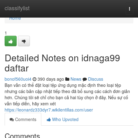
Home
classifylist
Togg
navi
Home
1
Detailed Notes on idnaga99
daftar
bonof560uoi4
390 days ago
News
Discuss
Bạn vẫn có thể đặt loại tệp ứng dụng mặc định theo loại tệp
nhưng các bản cập nhật tiếp theo đã bổ sung các cách đơn giản
hơn. Chúng tôi sẽ chỉ cho bạn cả hai tùy chọn ở đây. Nếu sự cố
vẫn tiếp diễn, hãy xem xét
https://leonardz333dyr7.wikilentillas.com/user
Comments
Who Upvoted
Comments