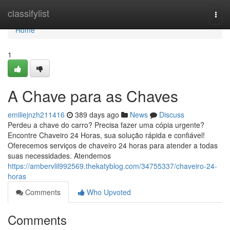
Home
classifylist
Togg
navi
Home
1
A Chave para as Chaves
emiliejnzh211416
389 days ago
News
Discuss
Perdeu a chave do carro? Precisa fazer uma cópia urgente?
Encontre Chaveiro 24 Horas, sua solução rápida e confiável!
Oferecemos serviços de chaveiro 24 horas para atender a todas
suas necessidades. Atendemos
https://ambervlil992569.thekatyblog.com/34755337/chaveiro-24-
horas
Comments
Who Upvoted
Comments