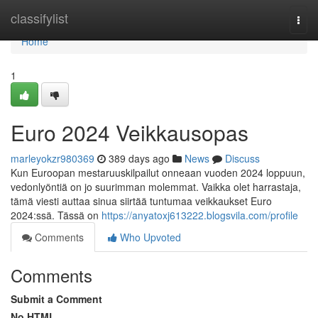
Home
classifylist
Togg
navi
Home
1
Euro 2024 Veikkausopas
marleyokzr980369
389 days ago
News
Discuss
Kun Euroopan mestaruuskilpailut onneaan vuoden 2024 loppuun,
vedonlyöntiä on jo suurimman molemmat. Vaikka olet harrastaja,
tämä viesti auttaa sinua siirtää tuntumaa veikkaukset Euro
2024:ssä. Tässä on
https://anyatoxj613222.blogsvila.com/profile
Comments
Who Upvoted
Comments
Submit a Comment
No HTML