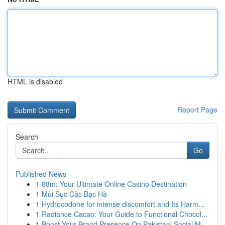
HTML is disabled
Report Page
Search
Go
Published News
1
88m: Your Ultimate Online Casino Destination
1
Mùi Sục Cặc Bạc Hà
1
Hydrocodone for intense discomfort and Its Harm...
1
Radiance Cacao: Your Guide to Functional Chocol...
1
Boost Your Brand Presence On Pakistani Social M...