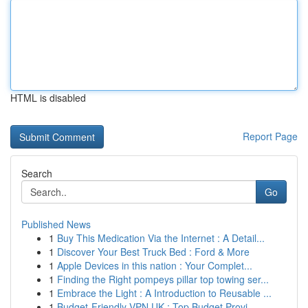
HTML is disabled
Report Page
Search
Go
Published News
1
Buy This Medication Via the Internet : A Detail...
1
Discover Your Best Truck Bed : Ford & More
1
Apple Devices in this nation : Your Complet...
1
Finding the Right pompeys pillar top towing ser...
1
Embrace the Light : A Introduction to Reusable ...
1
Budget-Friendly VPN UK : Top Budget Provi...