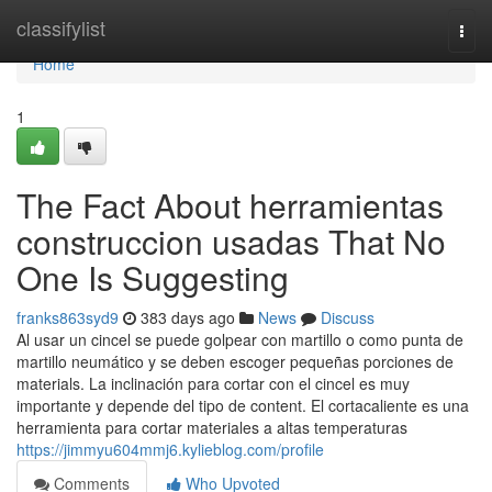
Home
classifylist
Togg
navi
Home
1
The Fact About herramientas
construccion usadas That No
One Is Suggesting
franks863syd9
383 days ago
News
Discuss
Al usar un cincel se puede golpear con martillo o como punta de
martillo neumático y se deben escoger pequeñas porciones de
materials. La inclinación para cortar con el cincel es muy
importante y depende del tipo de content. El cortacaliente es una
herramienta para cortar materiales a altas temperaturas
https://jimmyu604mmj6.kylieblog.com/profile
Comments
Who Upvoted