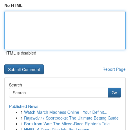
No HTML
HTML is disabled
Report Page
Search
Go
Published News
1
Watch March Madness Online : Your Definit...
1
Rajawd777 Sportbooks: The Ultimate Betting Guide
1
Born from War: The Mixed-Race Fighter's Tale
1
HH88: A Deep Dive into the Legacy