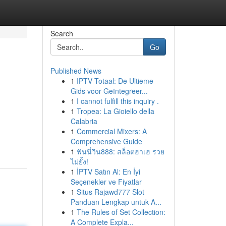
Search
Go
Published News
1
IPTV Totaal: De Ultieme
Gids voor Geïntegreer...
1
I cannot fulfill this inquiry .
1
Tropea: La Gioiello della
Calabria
1
Commercial Mixers: A
Comprehensive Guide
1
ฟันนี่วิน888: สล็อตฮาเฮ รวย
ไม่ยั้ง!
1
İPTV Satın Al: En İyi
Seçenekler ve Fiyatlar
1
Situs Rajawd777 Slot
Panduan Lengkap untuk A...
1
The Rules of Set Collection:
A Complete Expla...