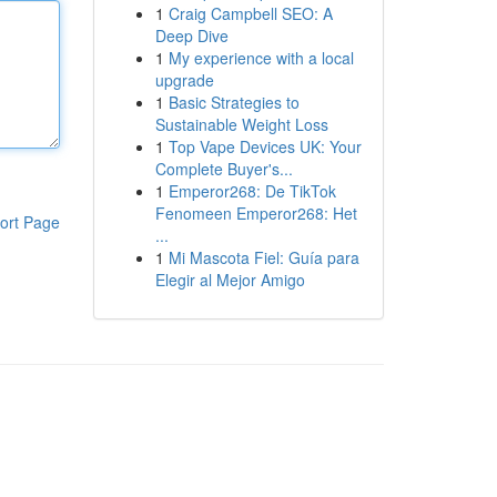
1
Craig Campbell SEO: A
Deep Dive
1
My experience with a local
upgrade
1
Basic Strategies to
Sustainable Weight Loss
1
Top Vape Devices UK: Your
Complete Buyer's...
1
Emperor268: De TikTok
Fenomeen Emperor268: Het
ort Page
...
1
Mi Mascota Fiel: Guía para
Elegir al Mejor Amigo