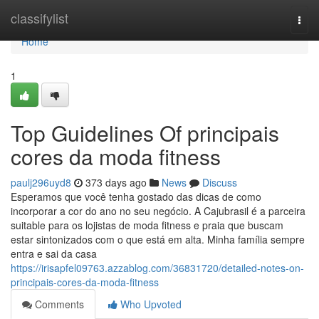
Home
classifylist
Togg
navi
Home
1
Top Guidelines Of principais
cores da moda fitness
paulj296uyd8
373 days ago
News
Discuss
Esperamos que você tenha gostado das dicas de como
incorporar a cor do ano no seu negócio. A Cajubrasil é a parceira
suitable para os lojistas de moda fitness e praia que buscam
estar sintonizados com o que está em alta. Minha família sempre
entra e sai da casa
https://irisapfel09763.azzablog.com/36831720/detailed-notes-on-
principais-cores-da-moda-fitness
Comments
Who Upvoted