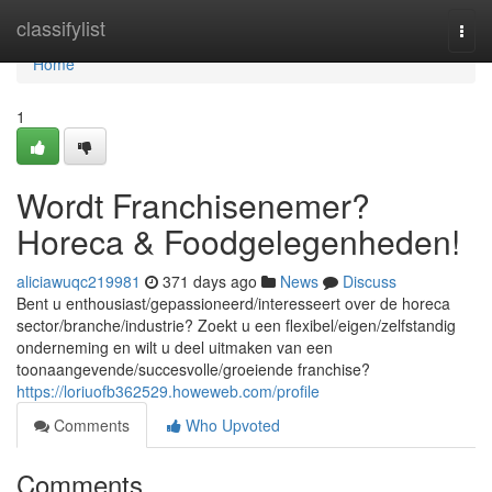
Home
classifylist
Togg
navi
Home
1
Wordt Franchisenemer?
Horeca & Foodgelegenheden!
aliciawuqc219981
371 days ago
News
Discuss
Bent u enthousiast/gepassioneerd/interesseert over de horeca
sector/branche/industrie? Zoekt u een flexibel/eigen/zelfstandig
onderneming en wilt u deel uitmaken van een
toonaangevende/succesvolle/groeiende franchise?
https://loriuofb362529.howeweb.com/profile
Comments
Who Upvoted
Comments