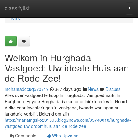
Home
classifylist
Togg
navi
Home
1
Welkom in Hurghada
Vastgoed: Uw ideale Huis aan
de Rode Zee!
mohamadqcuq570719
367 days ago
News
Discuss
Alles over vastgoed te koop in Hurghada: Vastgoedmarkt in
Hurghada, Egypte Hurghada is een populaire locaties in Noord-
Afrika voor investeringen in vastgoed, tweede woningen en
langdurig verblijf. Bekend om zijn
https://mariamgsko231595.blog2news.com/35740018/hurghada-
vastgoed-uw-droomhuis-aan-de-rode-zee
Comments
Who Upvoted