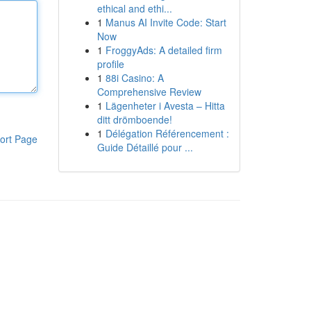
ethical and ethi...
1
Manus AI Invite Code: Start
Now
1
FroggyAds: A detailed firm
profile
1
88i Casino: A
Comprehensive Review
1
Lägenheter i Avesta – Hitta
ditt drömboende!
1
Délégation Référencement :
ort Page
Guide Détaillé pour ...