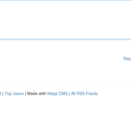
Rep
d
|
Top Users
| Made with
Kliqqi CMS
|
All RSS Feeds