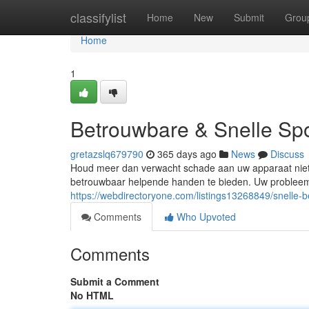
Home
classifylist
Home
New
Submit
Grou
Home
1
Betrouwbare & Snelle Sp
gretazslq679790
365 days ago
News
Discuss
Houd meer dan verwacht schade aan uw apparaat niet l
betrouwbaar helpende handen te bieden. Uw probleem i
https://webdirectoryone.com/listings13268849/snelle-
Comments
Who Upvoted
Comments
Submit a Comment
No HTML