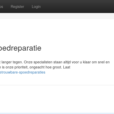
ps
Register
Login
oedreparatie
anger tegen. Onze specialisten staan altijd voor u klaar om snel en
s onze prioriteit, ongeacht hoe groot. Laat
betrouwbare-spoedreparaties